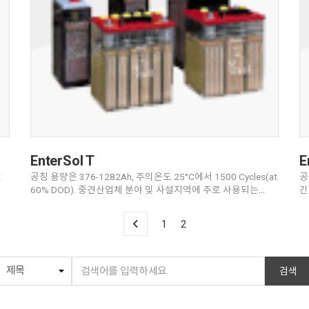
EnterSol T
E
t
공칭 용량은 376-1282Ah, 주의온도 25°C에서 1500 Cycles(at
공
60% DOD). 중견산업체 분야 및 사설지역에 주로 사용되는
긴
이상적인 Energy source 공칭
소
1
2
검색