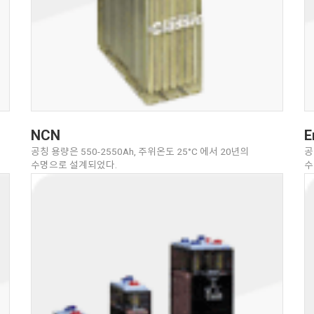
NCN
E
공칭 용량은 550-2550Ah, 주위온도 25°C 에서 20년의
공
수명으로 설계되었다.
수