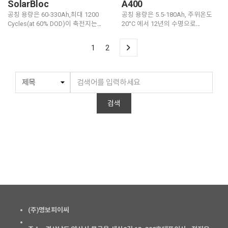
SolarBloc
A400
공칭 용량은 60-330Ah,최대 1200
공칭 용량은 5.5-180Ah, 주위온도
Cycles(at 60% DOD)이 축전지는
20°C 에서 12년의 수명으로
개인시설지역에서 사용하는 것으로
설계되었다.
잘 알려진 바와 같이 소형에서
1
2
이상적인 동력 기반이다.
검색
(주)명보피이씨