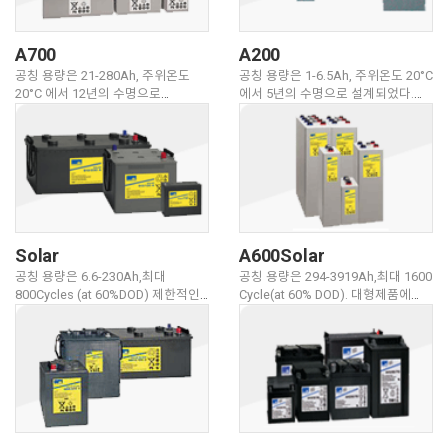
성공적인 기술의 뚜렷한 다른
장점들을 가지고 있다.
A700
A200
공칭 용량은 21-280Ah, 주위온도
공칭 용량은 1-6.5Ah, 주위온도 20°C
20°C 에서 12년의 수명으로
에서 5년의 수명으로 설계되었다.
설계되었다. 매우 장기간 또는
Sonnenschein A200은 의료 기구,
단기간을 위해 매우 높은 전력을 줄
모형 건물, Cycling, 경보와 보안,
수 있는 Sonnenschein A700은
등에 있어서 적합하다 . 과방전과 과
동력이 어떤 측면이건, 안전에
충전에 대한 내성이 우수하다.
필요한 설비의 형태가 무엇이던
지속적인 전력 공급을 보장 할
것이다.
Solar
A600Solar
공칭 용량은 6.6-230Ah,최대
공칭 용량은 294-3919Ah,최대 1600
800Cycles (at 60%DOD) 제한적인
Cycle(at 60% DOD). 대형제품에
작은 사양부터 중간 사양의 수요를
사용될 매질적용. 진보된 A600
위해 설계되었다. 이 축전지는 보다
Solar는 정교한 사양에 대해 확실히
작은 태양광 이용시스템 Solar을
추천할 만하다.
위한 대안인 소형축전지이다.