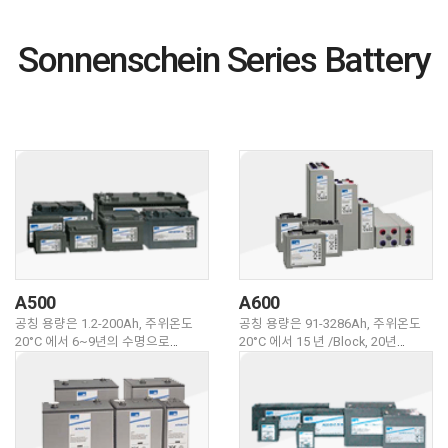
Sonnenschein Series Battery
A500
A600
공칭 용량은 1.2-200Ah, 주위온도
공칭 용량은 91-3286Ah, 주위온도
20°C 에서 6~9년의 수명으로
20°C 에서 15 년 /Block, 20년
설계되었다. 언제든지 지속적인 동력
/Cell의 수명으로 설계되었다.
공급이 요구될 때, Sonnenschein
Sonnenschein A600 축전지는
A500 축전지는 그들의 검증된
조건이 나쁜 환경에서나 열악한 상황
사양을 공급할 수 있다 . 매우 우수한
모두에서 높은 사양과 신뢰성을
이축전지는 국제적으로 입증된
제공한다.