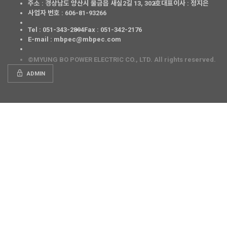
주소 : 경상남도 양산시 물금읍 새실2길 13, 302호
대표이사 : 정지은
사업자 번호 : 606-81-93266
Tel : 051-343-2894
Fax : 051-342-2176
E-mail : mbpec@mbpec.com
©MYUNG BO POWER ELECTRIC CO., LTD. All rights reserved.
lock
ADMIN