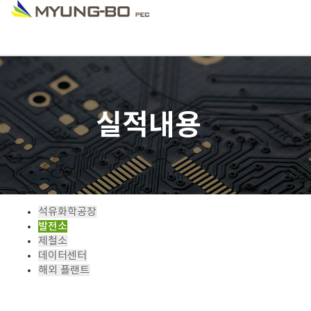
실적내용
석유화학공장
발전소
제철소
데이터센터
해외 플랜트