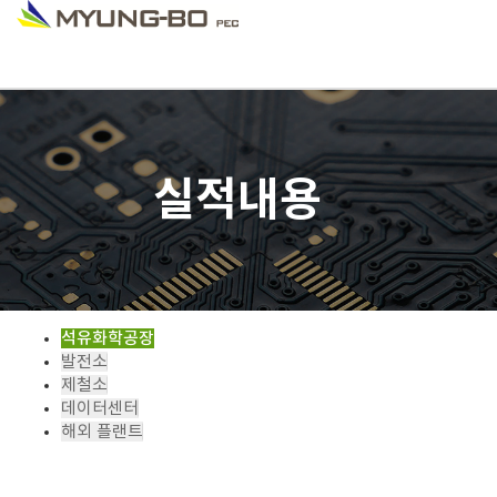
실적내용
석유화학공장
발전소
제철소
데이터센터
해외 플랜트