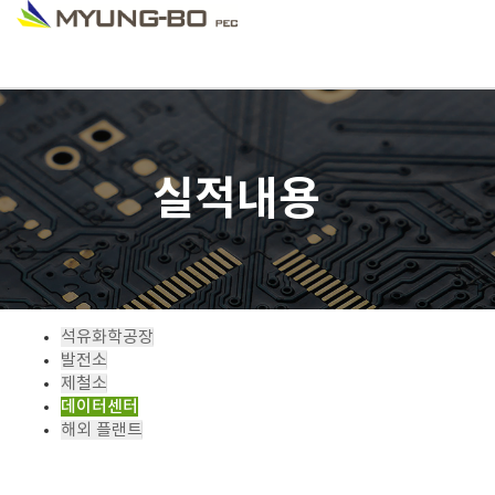
실적내용
석유화학공장
발전소
제철소
데이터센터
해외 플랜트