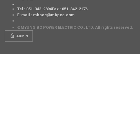
Tel : 051-343-2894
Fax : 051-342-2176
E-mail : mbpec@mbpec.com
©MYUNG BO POWER ELECTRIC CO., LTD. All rights reserved.
lock
ADMIN