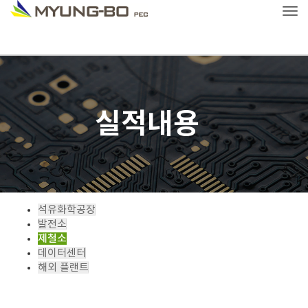
Tog
실적내용
석유화학공장
발전소
제철소
데이터센터
해외 플랜트